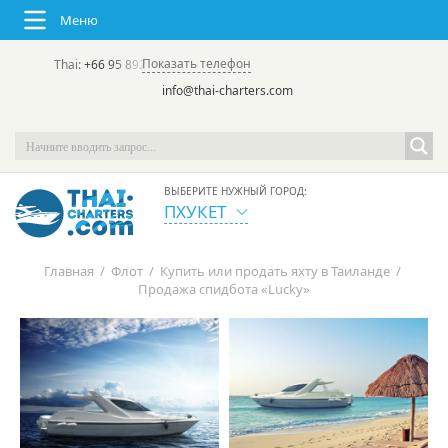
Меню
Показать телефон
Thai:
+66 95 892 7646
(rus/eng) | в России:
+7 913 231-66-09
info@thai-charters.com
ВЫБЕРИТЕ НУЖНЫЙ ГОРОД:
ПХУКЕТ
Главная
/
Флот
/
Купить или продать яхту в Таиланде
/
Продажа спидбота «Lucky»