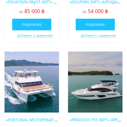
«FOUNTAIN PAJOT 40FT» АРЕНДА МОТОРНОГО КАТАМАРАНА НА ПХУКЕТЕ
«DOLPHIN 50FT» АРЕНДА МОТОРНОГО КАТАМАРАНА НА ПХУКЕТЕ
85 000 ฿
54 000 ฿
от
от
ПОДРОБНЕЕ
ПОДРОБНЕЕ
Добавить к сравнению
Добавить к сравнению
«FORTUNA» МОТОРНЫЙ КАТАМАРАН
«PRINCESS F55 60FT» АРЕНДА МОТОРНОЙ ЯХТЫ НА ПХУКЕТЕ