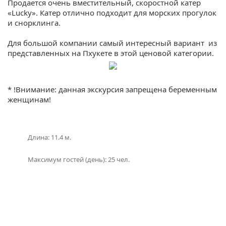
Продается очень вместительный, скоростной катер
«Lucky». Катер отлично подходит для морских прогулок
и снорклинга.
Для большой компании самый интересный вариант из
представленных на Пхукете в этой ценовой категории.
Подробности:
* !Внимание: данная экскурсия запрещена беременным
— катер с клиентами и партнерами
женщинам!
— продуманная сетка направлений, 1/2/3 дня
экскурсий с разными программами
Длина: 11.4 м.
Скоростной катер:
Максимум гостей (день): 25 чел.
— Ремонт 2018 года
— Скоростной катер 37 футов (11,4 метра)
— 2 двигателя Хонда * 225 лошадиных сил
— Вместимость 25 человек