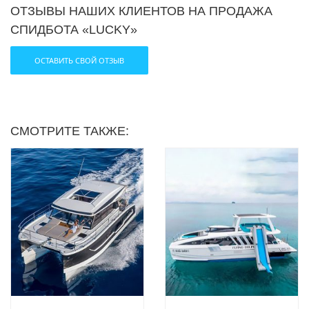
ОТЗЫВЫ НАШИХ КЛИЕНТОВ НА ПРОДАЖА
— Оборудование для подводного плавания,
СПИДБОТА «LUCKY»
спасательные жилеты
ОСТАВИТЬ СВОЙ ОТЗЫВ
☎ Все вопросы по телефону: +66-87-647-59-88
СМОТРИТЕ ТАКЖЕ: