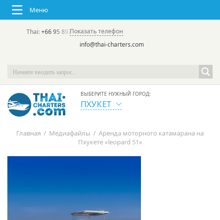
Меню
Показать телефон
Thai:
+66 95 892 7646
(rus/eng) | в России:
+7 913 231-66-09
info@thai-charters.com
ВЫБЕРИТЕ НУЖНЫЙ ГОРОД:
ПХУКЕТ
Главная
/
Медиафайлы
/
Аренда моторного катамарана на
Пхукете «leopard 51»