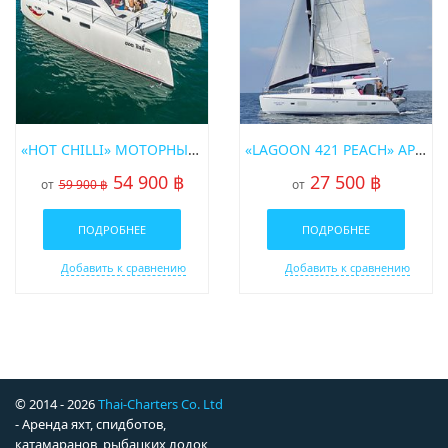
«HOT CHILLI» МОТОРНЫЙ КАТАМАРАН
«LAGOON 421 PEACH» АРЕНДА ПАРУСНОГО КАТАМАРАНА НА ПХУКЕТЕ
54 900 ฿
27 500 ฿
от
59 900 ฿
от
ПОДРОБНЕЕ
ПОДРОБНЕЕ
Добавить к сравнению
Добавить к сравнению
© 2014 - 2026
Thai-Charters Co. Ltd
- Аренда яхт, спидботов,
катамаранов, рыбацких лодок