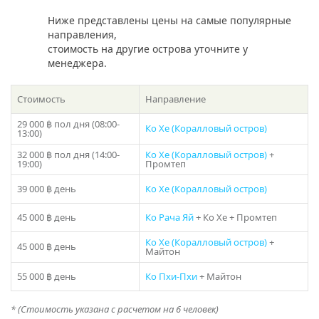
отдыха и палубу с шезлонгами, где вы можете
расслабиться и насладиться впечатляющими видами
Ниже представлены цены на самые популярные
океана. Также есть уютный бар, где вы можете
направления,
наслаждаться разнообразными напитками и
стоимость на другие острова уточните у
коктейлями.
менеджера.
Аренда парусного катамарана «Legacy» на Пхукете —
Стоимость
Направление
это уникальный опыт, который оставит вас в
восхищении от красоты островов Таиланда и комфорта,
29 000 ฿
пол дня (08:00-
Ко Хе (Коралловый остров)
которым вы будете наслаждаться во время
13:00)
путешествия. Сделайте ваш отпуск незабываемым с
32 000 ฿
пол дня (14:00-
Ко Хе (Коралловый остров)
+
катамараном «Legacy» на Пхукете!
19:00)
Промтеп
39 000 ฿
день
Ко Хе (Коралловый остров)
Если у вас остался вопрос “Какое направление выбрать
с Пхукета?” , то в подборе экскурсии вам поможет наш
45 000 ฿
день
Ко Рача Яй
+ Ко Хе + Промтеп
раздел
фотогалерея
, где указаны названия и фото
островов! Либо наш менеджер предложит вам
Ко Хе (Коралловый остров)
+
варианты исходя из ваших пожеланий – просто
45 000 ฿
день
Поделиться:
Майтон
закажите звонок или наберите телефон в шапке сайта!
55 000 ฿
день
Ко Пхи-Пхи
+ Майтон
* Цены на пик сезона (15 декабря — 20 января) уточняйте у
менеджера
* (Стоимость указана с расчетом на 6 человек)