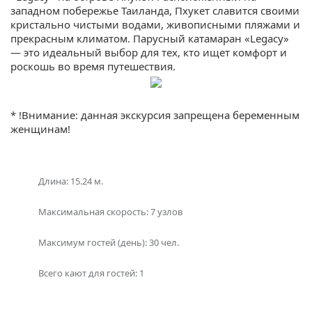
западном побережье Таиланда, Пхукет славится своими
кристально чистыми водами, живописными пляжами и
прекрасным климатом. Парусный катамаран «Legacy»
— это идеальный выбор для тех, кто ищет комфорт и
роскошь во время путешествия.
Катамаран «Legacy» предлагает комфортные условия,
где гости могут отдохнуть и расслабиться после
* !Внимание: данная экскурсия запрещена беременным
насыщенного дня на море. Современные удобства и
женщинам!
привлекательный интерьер создают атмосферу
полного релаксации.
Путешествующие на «Legacy» смогут насладиться
Длина: 15.24 м.
различными водными развлечениями, такими как
сноркелинг, подводное плавание и каякинг. Капитан и
Максимальная скорость: 7 узлов
экипаж будут рады помочь вам с организацией
экскурсий и активностей, чтобы вы могли полностью
Максимум гостей (день): 30 чел.
насладиться красотами Пхукета. Вы можете
исследовать красивые острова вокруг Пхукета.
Всего кают для гостей: 1
Катамаран «Legacy» также предлагает роскошные
общие пространства, включая просторную комнату