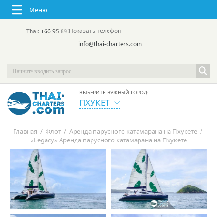
Меню
Показать телефон
Thai:
+66 95 892 7646
(rus/eng) | в России:
+7 913 231-66-09
info@thai-charters.com
ВЫБЕРИТЕ НУЖНЫЙ ГОРОД:
ПХУКЕТ
Главная
/
Флот
/
Аренда парусного катамарана на Пхукете
/
«Legacy» Аренда парусного катамарана на Пхукете