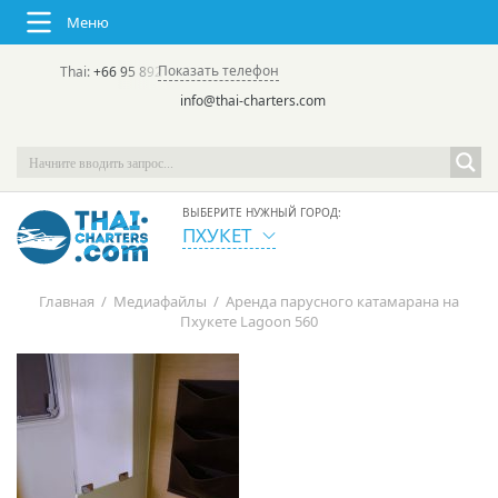
Меню
Показать телефон
Thai:
+66 95 892 7646
(rus/eng) | в России:
+7 913 231-66-09
info@thai-charters.com
ВЫБЕРИТЕ НУЖНЫЙ ГОРОД:
ПХУКЕТ
Главная
/
Медиафайлы
/
Аренда парусного катамарана на
Пхукете Lagoon 560