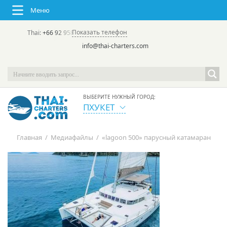
Меню
Показать телефон
Thai:
+66 92 958 8644
(rus/eng) | в России:
+7 913 231-66-09
info@thai-charters.com
ВЫБЕРИТЕ НУЖНЫЙ ГОРОД:
ПХУКЕТ
Главная
/
Медиафайлы
/
«lagoon 500» парусный катамаран