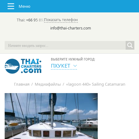
Меню
Показать телефон
Thai:
+66 95 892 7646
(rus/eng) | в России:
+7 913 231-66-09
info@thai-charters.com
ВЫБЕРИТЕ НУЖНЫЙ ГОРОД:
ПХУКЕТ
Главная
/
Медиафайлы
/
«lagoon 440» Sailing Catamaran