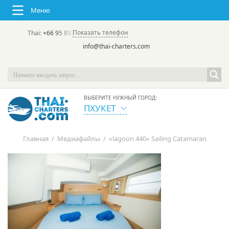
Меню
Показать телефон
Thai:
+66 95 892 7646
(rus/eng) | в России:
+7 913 231-66-09
info@thai-charters.com
ВЫБЕРИТЕ НУЖНЫЙ ГОРОД:
ПХУКЕТ
Главная
/
Медиафайлы
/
«lagoon 440» Sailing Catamaran