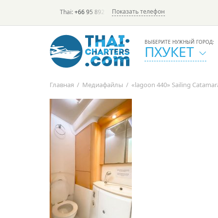
Показать телефон
Thai:
+66 95 892 7646
(rus/eng) | в России:
+7 913 231-6
ВЫБЕРИТЕ НУЖНЫЙ ГОРОД:
ПХУКЕТ
Главная
/
Медиафайлы
/
«lagoon 440» Sailing Catama