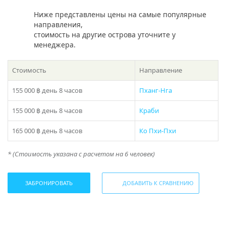
закажите звонок или наберите телефон в шапке сайта!
Ниже представлены цены на самые популярные
* Цены на пик сезона (15 декабря — 20 января) уточняйте у
направления,
стоимость на другие острова уточните у
менеджера
менеджера.
Стоимость
Направление
155 000 ฿
день 8 часов
Пханг-Нга
Поделиться:
155 000 ฿
день 8 часов
Краби
165 000 ฿
день 8 часов
Ко Пхи-Пхи
* (Стоимость указана с расчетом на 6 человек)
ЗАБРОНИРОВАТЬ
ДОБАВИТЬ К СРАВНЕНИЮ