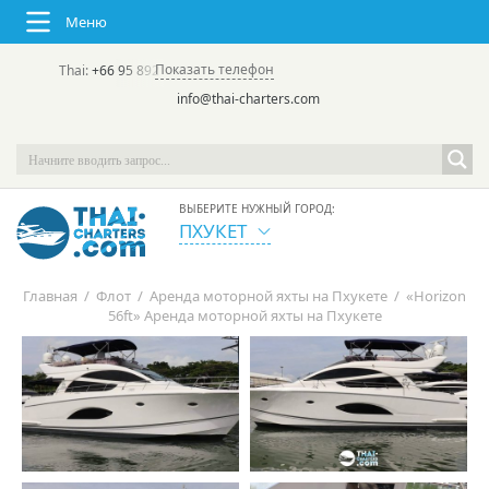
Меню
Показать телефон
Thai:
+66 95 892 7646
(rus/eng) | в России:
+7 913 231-66-09
info@thai-charters.com
ВЫБЕРИТЕ НУЖНЫЙ ГОРОД:
ПХУКЕТ
Главная
/
Флот
/
Аренда моторной яхты на Пхукете
/
«Horizon
56ft» Аренда моторной яхты на Пхукете