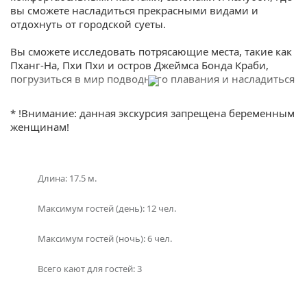
вы сможете насладиться прекрасными видами и
отдохнуть от городской суеты.
Вы сможете исследовать потрясающие места, такие как
Пханг-На, Пхи Пхи и остров Джеймса Бонда Краби,
погрузиться в мир подводного плавания и насладиться
вкуснейшими блюдами тайской кухни. Аренда
моторной яхты «Horizon 56ft» на Пхукете позволит вам
* !Внимание: данная экскурсия запрещена беременным
полностью расслабиться и насладиться комфортом и
женщинам!
роскошью.
Не упустите возможность окунуться в мир роскоши и
уединения на борту моторной яхты «Horizon 56ft» на
Длина: 17.5 м.
острове Пхукет. Забронируйте свой отпуск прямо
сейчас и получите незабываемые впечатления от
Максимум гостей (день): 12 чел.
путешествия по водам Андаманского моря.
Максимум гостей (ночь): 6 чел.
Если у вас остался вопрос “Какое направление выбрать
с Пхукета?” , то в подборе экскурсии вам поможет наш
Всего кают для гостей: 3
раздел
фотогалерея
, где указаны названия и фото
островов! Либо наш менеджер предложит вам
варианты исходя из ваших пожеланий – просто