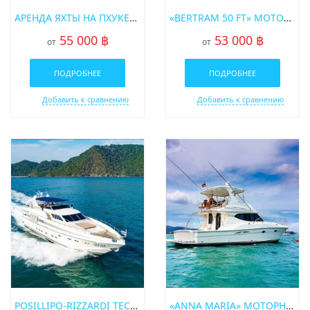
АРЕНДА ЯХТЫ НА ПХУКЕТЕ SAMBUCA
«BERTRAM 50 FT» МОТОРНАЯ ЯХТА
55 000 ฿
53 000 ฿
от
от
ПОДРОБНЕЕ
ПОДРОБНЕЕ
Добавить к сравнению
Добавить к сравнению
POSILLIPO-RIZZARDI TECHNEMA 89 МОТОРНАЯ СУПЕРЯХТА
«ANNA MARIA» МОТОРНАЯ ЯХТА