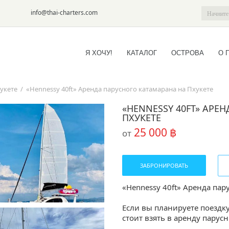
6-09
info@thai-charters.com
Я ХОЧУ!
КАТАЛОГ
ОСТРОВА
О 
укете
/
«Hennessy 40ft» Аренда парусного катамарана на Пхукете
«HENNESSY 40FT» АРЕ
ПХУКЕТЕ
25 000 ฿
от
ЗАБРОНИРОВАТЬ
«Hennessy 40ft» Аренда пар
Если вы планируете поездку
стоит взять в аренду парусн