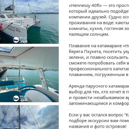
«Hennessy 40ft» — это прос
который идеально подойдет 
компании друзей. Судно о
проживания на воде: каюты
комнаты, кухня, гостиная з
палящим солнцем.
Плавание на катамаране «He
берега Пхукета, посетить 
зелени, и плавно скользит
сможете попробовать себя 
профессионального капита
плаванием, погруженным в
Аренда парусного катамаран
выбор для тех, кто хочет в
и провести незабываемое в
запоминающимся и комфортн
Если у вас остался вопрос “
подборе экскурсии вам пом
названия и фото островов!