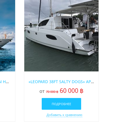
«PRINCESS 78» АРЕНДА ЯХТЫ НА ПХУКЕТЕ
«LEOPARD 38FT SALTY DOGS» АРЕНДА ПАРУСНОГО КАТАМАРАНА НА ПХУКЕТЕ
60 000 ฿
от
70 000 ฿
ПОДРОБНЕЕ
Добавить к сравнению