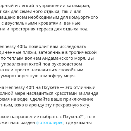
торный и легкий в управлении катамаран,
как для семейного отдыха, так и для
снащено всем необходимым для комфортного
 с двуспальными кроватями, ванные
она и просторная терраса для отдыха под
nnessy 40ft» позволит вам исследовать
уединенные пляжи, затерянные в тропической
ь по теплым волнам Андаманского моря. Вы
в управлении яхтой под руководством
на или просто насладиться спокойным
 умиротворенную атмосферу моря.
а Hennessy 40ft на Пхукете — это отличный
 полной мере насладиться красотами Таиланда
ремя на воде. Сделайте ваше приключение
ым, взяв в аренду эту прекрасную яхту.
Какое направление выбрать с Пхукета?” , то в
ожет наш раздел
фотогалерея
, где указаны