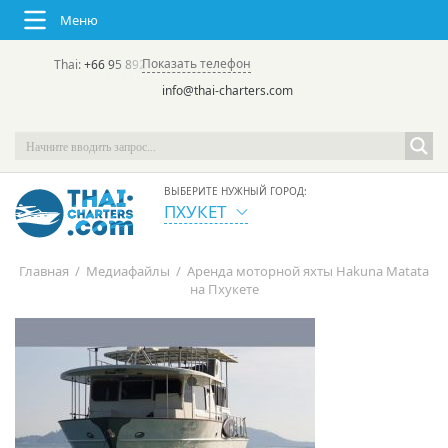
Меню
Показать телефон
Thai:
+66 95 892 7646
(rus/eng) | в России:
+7 913 231-66-09
info@thai-charters.com
ВЫБЕРИТЕ НУЖНЫЙ ГОРОД:
ПХУКЕТ
Главная
/
Медиафайлы
/
Аренда моторной яхты Hakuna Matata
на Пхукете