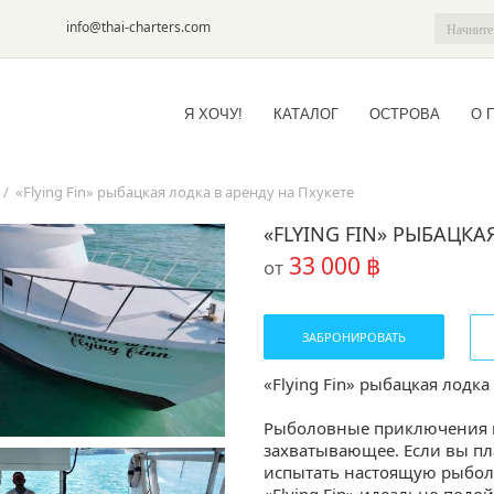
6-09
info@thai-charters.com
Я ХОЧУ!
КАТАЛОГ
ОСТРОВА
О 
/
«Flying Fin» рыбацкая лодка в аренду на Пхукете
«FLYING FIN» РЫБАЦКА
33 000 ฿
от
ЗАБРОНИРОВАТЬ
«Flying Fin» рыбацкая лодка
Рыболовные приключения на
захватывающее. Если вы пла
испытать настоящую рыбол
«Flying Fin» идеально подой