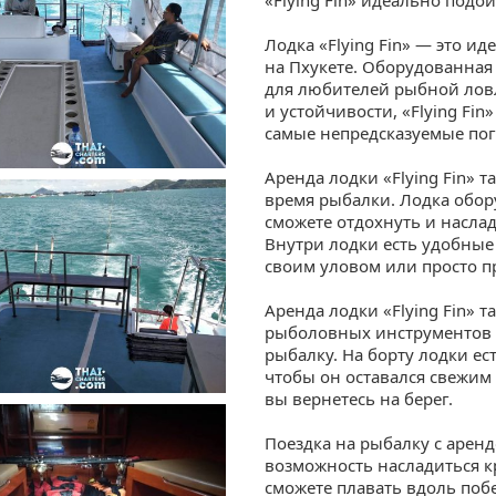
Лодка «Flying Fin» — это и
на Пхукете. Оборудованная
для любителей рыбной ловл
и устойчивости, «Flying Fi
самые непредсказуемые пог
Аренда лодки «Flying Fin» 
время рыбалки. Лодка обор
сможете отдохнуть и насла
Внутри лодки есть удобные 
своим уловом или просто пр
Аренда лодки «Flying Fin» 
рыболовных инструментов и
рыбалку. На борту лодки ес
чтобы он оставался свежим 
вы вернетесь на берег.
Поездка на рыбалку с аренд
возможность насладиться к
сможете плавать вдоль по