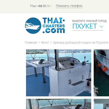
Показать телефон
Thai:
+66 95 892 7646
(rus/eng) | в России:
+7 913 231-6
ВЫБЕРИТЕ НУЖНЫЙ ГОРОД:
ПХУКЕТ
Главная
/
Флот
/
Аренда рыбацкой лодки на Пхукете