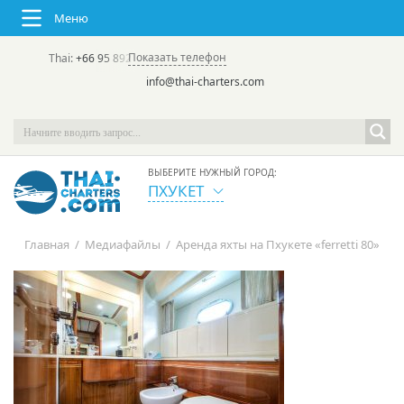
Меню
Показать телефон
Thai:
+66 95 892 7646
(rus/eng) | в России:
+7 913 231-66-09
info@thai-charters.com
ВЫБЕРИТЕ НУЖНЫЙ ГОРОД:
ПХУКЕТ
Главная
/
Медиафайлы
/
Аренда яхты на Пхукете «ferretti 80»