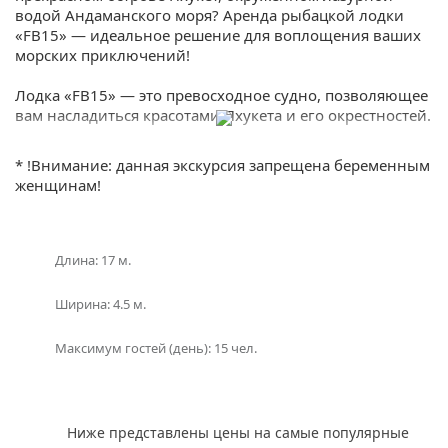
водой Андаманского моря? Аренда рыбацкой лодки
«FB15» — идеальное решение для воплощения ваших
морских приключений!
Лодка «FB15» — это превосходное судно, позволяющее
вам насладиться красотами Пхукета и его окрестностей.
Лодка обеспечит вам комфортное и безопасное
путешествие, а благодаря своей небольшой
* !Внимание: данная экскурсия запрещена беременным
вместимости, она создаст атмосферу уютной и
женщинам!
приватной поездки.
Арендовав «FB15», вы сможете погрузиться в мир
рыбалки и насладиться спокойным и
Длина: 17 м.
умиротворяющим процессом ловли. Рыбный улов
здесь обширен и разнообразен, и вы сможете испытать
Ширина: 4.5 м.
радость пойманной рыбы.
Максимум гостей (день): 15 чел.
Кроме того, «FB15» отлично подходит для семейного
отдыха и романтических прогулок. Вы сможете
исследовать острова вокруг Пхукета, такие как Ко Нака,
Ко Рача Яй, и Ко Хе. А также у вас будет возможность
Ниже представлены цены на самые популярные
остановиться на одной из множества живописных