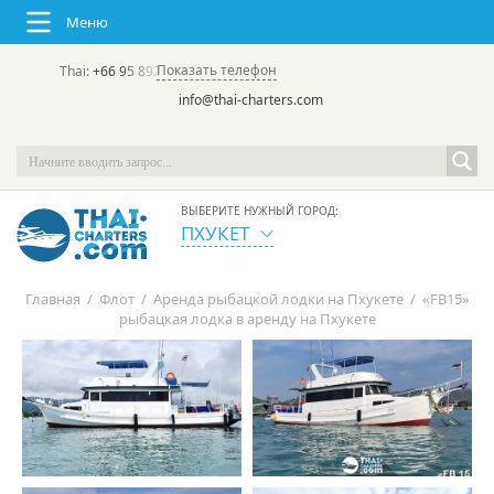
Меню
Показать телефон
Thai:
+66 95 892 7646
(rus/eng) | в России:
+7 913 231-66-09
info@thai-charters.com
ВЫБЕРИТЕ НУЖНЫЙ ГОРОД:
ПХУКЕТ
Главная
/
Флот
/
Аренда рыбацкой лодки на Пхукете
/
«FB15»
рыбацкая лодка в аренду на Пхукете