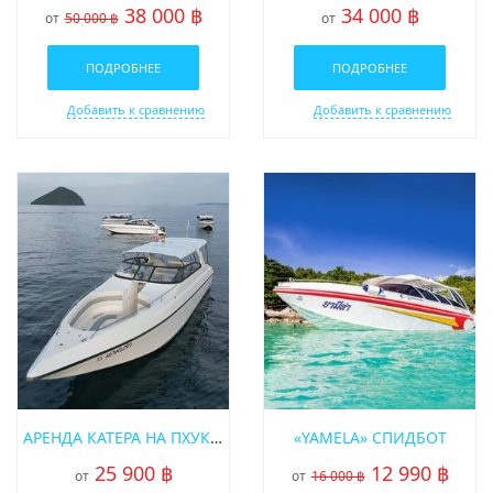
38 000 ฿
34 000 ฿
от
50 000 ฿
от
ПОДРОБНЕЕ
ПОДРОБНЕЕ
Добавить к сравнению
Добавить к сравнению
АРЕНДА КАТЕРА НА ПХУКЕТЕ «GAMBIT»
«YAMELA» СПИДБОТ
25 900 ฿
12 990 ฿
от
от
16 000 ฿