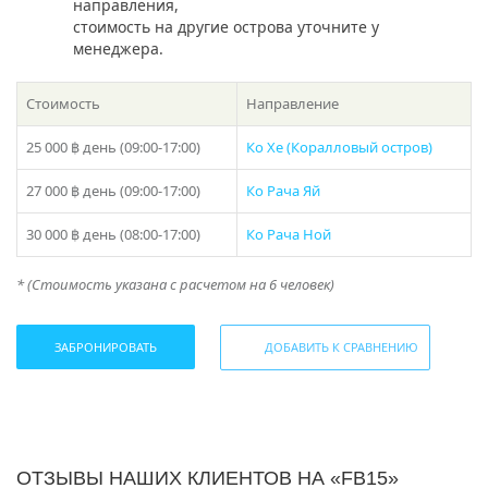
направления,
песчаных пляжей и насладиться кристально чистой
стоимость на другие острова уточните у
водой и полным релакса песчаными берегами.
менеджера.
Наша команда опытных и профессиональных моряков
всегда готова оказать вам помощь. Мы предоставим
Стоимость
Направление
вам все необходимое снаряжение и экипировку для
рыбалки. Мы также сможем рекомендовать вам лучшие
25 000 ฿
день (09:00-17:00)
Ко Хе (Коралловый остров)
места для рыбалки и помочь организовать ваш
маршрут путешествия.
27 000 ฿
день (09:00-17:00)
Ко Рача Яй
Не упустите возможность сделать свой отдых на
30 000 ฿
день (08:00-17:00)
Ко Рача Ной
Пхукете незабываемым! Аренда рыбацкой лодки
«FB15» даст вам возможность насладиться
* (Стоимость указана с расчетом на 6 человек)
удивительной природой этого прекрасного острова,
ощутить независимость и свободу, а также создать
яркие воспоминания с вашими близкими и друзьями.
ЗАБРОНИРОВАТЬ
ДОБАВИТЬ К СРАВНЕНИЮ
Так что берите с собой солнцезащитные очки,
купальные костюмы и ваше настроение для
приключений! Свяжитесь с нами уже сегодня, чтобы
забронировать аренду рыбацкой лодки «FB15» на
Пхукете. Мы гарантируем, что ваше путешествие станет
ОТЗЫВЫ НАШИХ КЛИЕНТОВ НА «FB15»
незабываемым и запоминающимся!