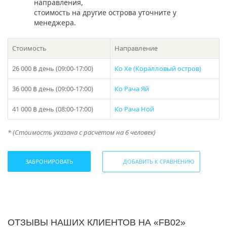
направления,
новичков, так и для опытных рыболовов, чтобы узнать
стоимость на другие острова уточните у
о тайских водах больше и поймать свою удачу.
менеджера.
Аренда рыбацкой лодки «FB02» на Пхукете также
предоставляет возможность поплавать в прозрачных
Стоимость
Направление
тайских водах и осмотреть затонувшие коралловые
рифы и разнообразную морскую жизнь. Вы сможете
26 000 ฿
день (09:00-17:00)
Ко Хе (Коралловый остров)
плавать с маской и трубкой.
36 000 ฿
день (09:00-17:00)
Ко Рача Яй
Если вы хотите провести романтический день на воде,
то аренда рыбацкой лодки «FB02» на Пхукете идеально
41 000 ฿
день (08:00-17:00)
Ко Рача Ной
подходит для пары. Вы можете уединиться с вашей
половинкой и насладиться расслабленной атмосферой
* (Стоимость указана с расчетом на 6 человек)
морской прогулки.
Независимо от того, являетесь ли вы любителем
ЗАБРОНИРОВАТЬ
ДОБАВИТЬ К СРАВНЕНИЮ
рыбалки, опытным рыбаком или просто
путешественником, ищущим новые приключения,
аренда рыбацкой лодки «FB02» на Пхукете — отличный
выбор для проведения дня на воде. Получите
удовольствие от рыбалки, изучите тайскую природу и
насладитесь красотой морского побережья Пхукета.
ОТЗЫВЫ НАШИХ КЛИЕНТОВ НА «FB02»
Ваше приключение начинается здесь!