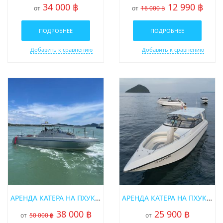
34 000 ฿
12 990 ฿
от
от
16 000 ฿
ПОДРОБНЕЕ
ПОДРОБНЕЕ
Поделиться:
Добавить к сравнению
Добавить к сравнению
АРЕНДА КАТЕРА НА ПХУКЕТЕ SRISUWAN 37 ФУТОВ
АРЕНДА КАТЕРА НА ПХУКЕТЕ «GAMBIT»
38 000 ฿
25 900 ฿
от
50 000 ฿
от