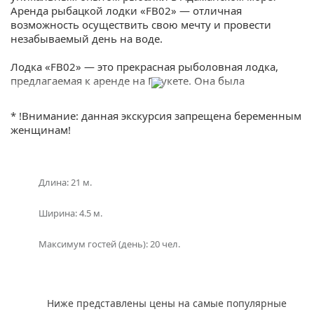
Аренда рыбацкой лодки «FB02» — отличная
возможность осуществить свою мечту и провести
незабываемый день на воде.
Лодка «FB02» — это прекрасная рыболовная лодка,
предлагаемая к аренде на Пхукете. Она была
специально разработана для прогулок и рыбалки у
берегов Адаманского моря. Лодка оснащена всем
* !Внимание: данная экскурсия запрещена беременным
необходимым оборудованием, чтобы сделать вашу
женщинам!
рыбалку максимально комфортной и успешной.
Возможности лодки «FB02» безграничны. С ее
просторной палубой и удобными сиденьями вы
Длина: 21 м.
сможете насладиться панорамными видами моря и
настоящей рыбалкой. Чудесный блеск воды и
Ширина: 4.5 м.
невероятная природа окружающих островов сделают
вашу поездку незабываемой.
Максимум гостей (день): 20 чел.
Аренда рыбацкой лодки «FB02» включает
профессиональный экипаж, который сопроводит вас в
морской прогулке и поделится своими секретами
Ниже представлены цены на самые популярные
рыбной ловли. Это идеальный способ как для