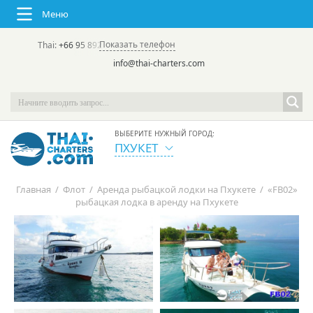
Меню
Показать телефон
Thai:
+66 95 892 7646
(rus/eng) | в России:
+7 913 231-66-09
info@thai-charters.com
ВЫБЕРИТЕ НУЖНЫЙ ГОРОД:
ПХУКЕТ
Главная
/
Флот
/
Аренда рыбацкой лодки на Пхукете
/
«FB02»
рыбацкая лодка в аренду на Пхукете