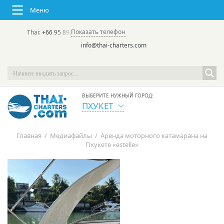
Меню
Показать телефон
Thai:
+66 95 892 7646
(rus/eng) | в России:
+7 913 231-66-09
info@thai-charters.com
ВЫБЕРИТЕ НУЖНЫЙ ГОРОД:
ПХУКЕТ
Главная
/
Медиафайлы
/
Аренда моторного катамарана на
Пхукете «estelle»