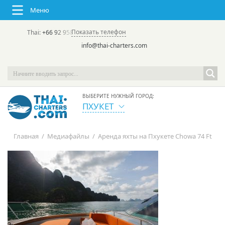
Меню
Показать телефон
Thai:
+66 92 958 8644
(rus/eng) | в России:
+7 913 231-66-09
info@thai-charters.com
ВЫБЕРИТЕ НУЖНЫЙ ГОРОД:
ПХУКЕТ
Главная
/
Медиафайлы
/
Аренда яхты на Пхукете Chowa 74 Ft