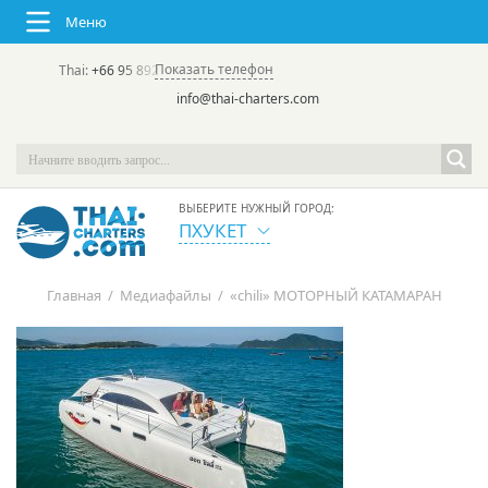
Меню
Показать телефон
Thai:
+66 95 892 7646
(rus/eng) | в России:
+7 913 231-66-09
info@thai-charters.com
ВЫБЕРИТЕ НУЖНЫЙ ГОРОД:
ПХУКЕТ
Главная
/
Медиафайлы
/
«chili» МОТОРНЫЙ КАТАМАРАН