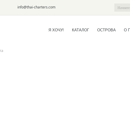
6-09
info@thai-charters.com
Я ХОЧУ!
КАТАЛОГ
ОСТРОВА
О 
та