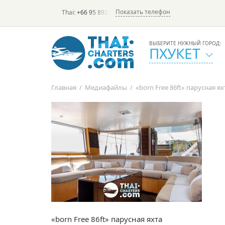
Показать телефон
Thai:
+66 95 892 7646
(rus/eng) | в России:
+7 913 231-6
ВЫБЕРИТЕ НУЖНЫЙ ГОРОД:
ПХУКЕТ
Главная
/
Медиафайлы
/
«born Free 86ft» парусная ях
«born Free 86ft» парусная яхта