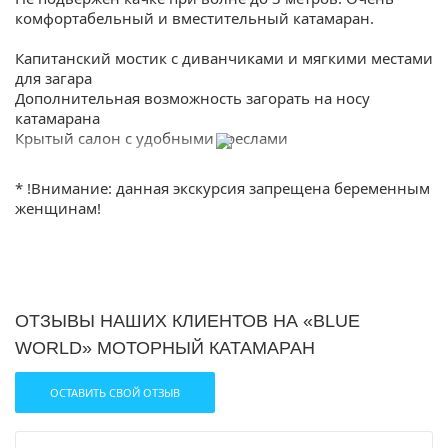
комфортабельный и вместительный катамаран.
Капитанский мостик с диванчиками и мягкими местами
Поделиться:
для загара
Дополнительная возможность загорать на носу
катамарана
Крытый салон с удобными креслами
Телевизор с DV и PowerPoint вилкой с плоским экраном
Стерео звуковая система
* !Внимание: данная экскурсия запрещена беременным
Четыре морских байдарки
женщинам!
2 двухместных каюты
Душ с пресной водой и 2 туалета
Комплексная аптечка в том числе кислород и AED
Общая длина 16,3 м
Ширина 6м
ОТЗЫВЫ НАШИХ КЛИЕНТОВ НА «BLUE
2 дизельных двигателя Yanmar по 440л.с.
WORLD» МОТОРНЫЙ КАТАМАРАН
Максимальная скорость: 27 узлов
Крейсерская скорость: 14-25 узлов
ОСТАВИТЬ СВОЙ ОТЗЫВ
Максимальная вместимость 60 человек , включая
экипаж 5 человек