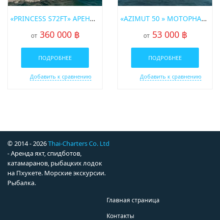
«PRINCESS S72FT» АРЕНДА МОТОРНОЙ ЯХТЫ НА ПХУКЕТЕ
«AZIMUT 50 » МОТОРНАЯ ЯХТА
360 000 ฿
53 000 ฿
от
от
ПОДРОБНЕЕ
ПОДРОБНЕЕ
Добавить к сравнению
Добавить к сравнению
© 2014 - 2026
Thai-Charters Co. Ltd
- Аренда яхт, спидботов,
катамаранов, рыбацких лодок
на Пхукете. Морские экскурсии.
Рыбалка.
Главная страница
Контакты