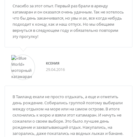
Спасибо за этот опыт. Первый раз брали в аренду
75 000 бат в день – ко Лон – ко Бон – ко Хай
катамаран и он оказался очень удачным. Так не хотелось
(коралловый остров)
что бы день заканчивался, но увы и ах, все когда нибудь
82 000 бат в день – Рача Яй
подходит к концу, как и наш отпуск. Но мы обещаем
87 000 бат в день – Рача Ной
вернуться в следующем году и обязательно повторим
85 000 бат в день – Пхи Пхи
эту прогулку!
87 000 бат в день – Пханг Нга, Джеймс Бонд
84 000 бат в день – Краби, пляж Рейлей
КСЕНИЯ
29.04.2016
В Таиланд ехали не просто отдыхать, а еще и отметить
день рождение. Собирались группой поэтому выбирали
между отдыхом на море или на самом острове. В итоге
склонились к морю и взяли этот катамаран. И ничуть не
сожалели о своем выборе. Это было лучшее день
рождение и захватывающий отдых. Накупались, на
загорались, даже покатались на водных лыжах и банане.