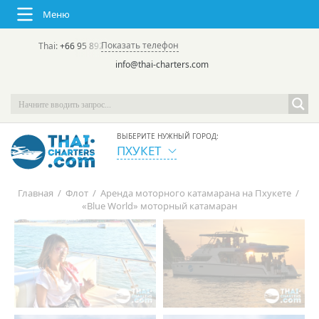
Меню
Показать телефон
Thai:
+66 95 892 7646
(rus/eng) | в России:
+7 913 231-66-09
info@thai-charters.com
ВЫБЕРИТЕ НУЖНЫЙ ГОРОД:
ПХУКЕТ
Главная
/
Флот
/
Аренда моторного катамарана на Пхукете
/
«Blue World» моторный катамаран