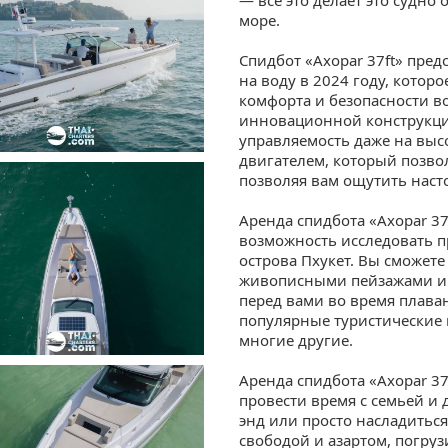
море.
Спидбот «Axopar 37ft» пре
на воду в 2024 году, котор
комфорта и безопасности в
инновационной конструкци
управляемость даже на вы
двигателем, который позво
позволяя вам ощутить наст
Аренда спидбота «Axopar 37
возможность исследовать п
острова Пхукет. Вы сможете
живописными пейзажами и 
перед вами во время плаван
популярные туристические м
многие другие.
Аренда спидбота «Axopar 37
провести время с семьей и
энд или просто насладитьс
свободой и азартом, погру