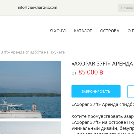
6-09
info@thai-charters.com
Я ХОЧУ!
КАТАЛОГ
ОСТРОВА
О 
 37ft» Аренда спидбота на Пхукете
«AXOPAR 37FT» АРЕНДА
85 000 ฿
от
ЗАБРОНИРОВАТЬ
«Axopar 37ft» Аренда спидбо
Хотите прочувствовать азар
«Axopar 37ft» на острове П
Уникальный дизайн, безупр
— все это делает это судно