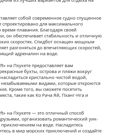
дставляет собой современное судно спущенное
ое спроектировано для максимального
о время плавания. Благодаря своей
и, он обеспечивает стабильность и отличную
соких скоростях. Спидбот оснащен мощным
ляет разгоняться до впечатляющих скоростей,
оящий адреналин на воде.
ft» на Пхукете предоставляет вам
рекрасные бухты, острова и пляжи вокруг
 насладиться кристально чистой водой,
незабываемыми видами, которые откроются
ия. Кроме того, вы сможете посетить
еста, такие как Ко Рача Яй, Пханг-Нга и
ft» на Пхукете — это отличный способ
 друзьями, организовать романтический уик-
я приключением на воде. Насладитесь
зитесь в мир морских приключений и создайте