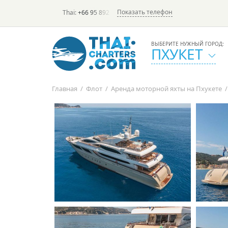
Показать телефон
Thai:
+66 95 892 7646
(rus/eng) | в России:
+7 913 231-6
ВЫБЕРИТЕ НУЖНЫЙ ГОРОД:
ПХУКЕТ
Главная
/
Флот
/
Аренда моторной яхты на Пхукете