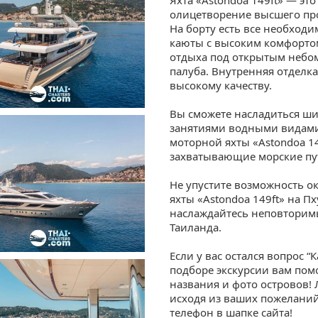
олицетворение высшего про
На борту есть все необход
каюты с высоким комфортом
отдыха под открытым небом
палуба. Внутренняя отделка
высокому качеству.
Вы сможете насладиться ши
занятиями водными видами
моторной яхты «Astondoa 14
захватывающие морские пут
Не упустите возможность о
яхты «Astondoa 149ft» на П
наслаждайтесь неповторим
Таиланда.
Если у вас остался вопрос “
подборе экскурсии вам пом
названия и фото островов!
исходя из ваших пожеланий
телефон в шапке сайта!