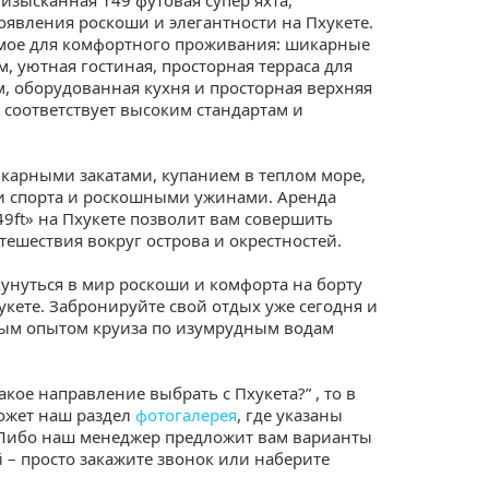
явления роскоши и элегантности на Пхукете.
имое для комфортного проживания: шикарные
, уютная гостиная, просторная терраса для
, оборудованная кухня и просторная верхняя
 соответствует высоким стандартам и
карными закатами, купанием в теплом море,
 спорта и роскошными ужинами. Аренда
9ft» на Пхукете позволит вам совершить
ешествия вокруг острова и окрестностей.
кунуться в мир роскоши и комфорта на борту
хукете. Забронируйте свой отдых уже сегодня и
ым опытом круиза по изумрудным водам
Какое направление выбрать с Пхукета?” , то в
ожет наш раздел
фотогалерея
, где указаны
 Либо наш менеджер предложит вам варианты
 – просто закажите звонок или наберите