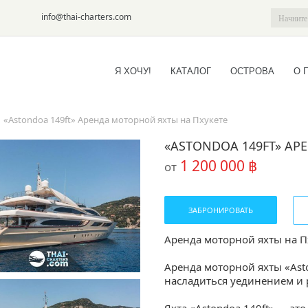
6-09
info@thai-charters.com
Я ХОЧУ!
КАТАЛОГ
ОСТРОВА
О 
/
«Astondoa 149ft» Аренда моторной яхты на Пхукете
«ASTONDOA 149FT» АР
1 200 000 ฿
от
ЗАБРОНИРОВАТЬ
Аренда моторной яхты на Пх
Аренда моторной яхты «Ast
насладиться уединением и 
Яхта «Astondoa 149ft» — это