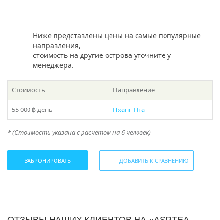
к специалистам в области яхтенного аренды и
организации морских мероприятий, чтобы выбрать
оптимальный маршрут и условия аренды для вашего
путешествия.
Ниже представлены цены на самые популярные
направления,
Если у вас остался вопрос “Какое направление выбрать
стоимость на другие острова уточните у
с Пхукета?” , то в подборе экскурсии вам поможет наш
менеджера.
раздел
фотогалерея
, где указаны названия и фото
островов!
Стоимость
Направление
Либо наш менеджер предложит вам варианты исходя
55 000 ฿
день
Пханг-Нга
из ваших пожеланий – просто закажите звонок или
наберите телефон в шапке сайта!
* (Стоимость указана с расчетом на 6 человек)
* Цены на пик сезона (15 декабря — 20 января) уточняйте у
менеджера
ЗАБРОНИРОВАТЬ
ДОБАВИТЬ К СРАВНЕНИЮ
ОТЗЫВЫ НАШИХ КЛИЕНТОВ НА «ASRTEA