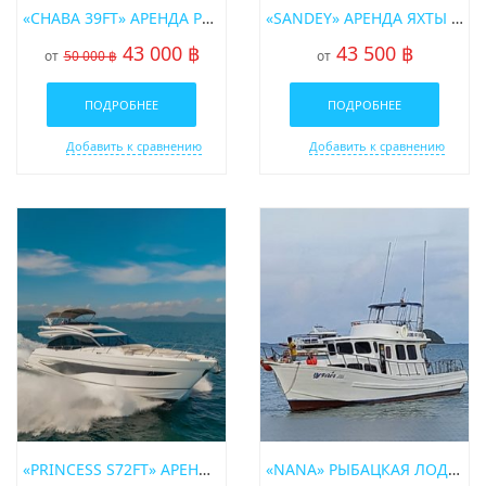
«CHABA 39FT» АРЕНДА РЫБАЦКОГО КАТЕРА НА ПХУКЕТЕ
«SANDEY» АРЕНДА ЯХТЫ НА ПХУКЕТЕ
43 000 ฿
43 500 ฿
от
50 000 ฿
от
ПОДРОБНЕЕ
ПОДРОБНЕЕ
Добавить к сравнению
Добавить к сравнению
«PRINCESS S72FT» АРЕНДА МОТОРНОЙ ЯХТЫ НА ПХУКЕТЕ
«NANA» РЫБАЦКАЯ ЛОДКА В АРЕНДУ НА ПХУКЕТЕ