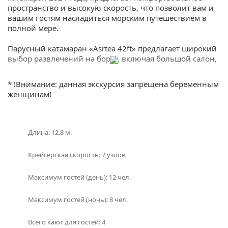
пространство и высокую скорость, что позволит вам и
вашим гостям насладиться морским путешествием в
полной мере.
Парусный катамаран «Asrtea 42ft» предлагает широкий
выбор развлечений на борту, включая большой салон,
просторные каюты, солнечные палубы и оборудование
для водных видов спорта. Вы можете провести день,
* !Внимание: данная экскурсия запрещена беременным
исследуя красивые бухты и пляжи Пхукета, или
женщинам!
отправиться в захватывающее морское приключение
вдоль побережья.
Аренда катамарана «Asrtea 42ft» на Пхукете включает в
Длина: 12.8 м.
себя профессионального капитана и экипаж, который
обеспечит вам безопасность и комфорт на протяжении
Крейсерская скорость: 7 узлов
всего вашего путешествия. Вы также можете выбрать
дополнительные услуги, такие как кейтеринг, вечерние
Максимум гостей (день): 12 чел.
круизы или организацию праздничных мероприятий.
Максимум гостей (ночь): 8 чел.
Не упустите возможность арендовать катамаран «Asrtea
42ft» на Пхукете и создать незабываемые
воспоминания о вашем отдыхе в Таиланде. Обратитесь
Всего кают для гостей: 4