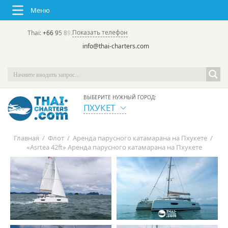
Меню
Показать телефон
Thai:
+66 95 892 7646
(rus/eng) | в России:
+7 913 231-66-09
info@thai-charters.com
ВЫБЕРИТЕ НУЖНЫЙ ГОРОД:
ПХУКЕТ
Главная
/
Флот
/
Аренда парусного катамарана на Пхукете
/
«Asrtea 42ft» Аренда парусного катамарана на Пхукете