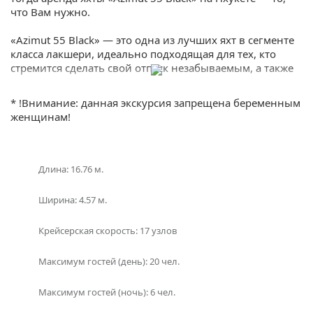
что Вам нужно.
«Azimut 55 Black» — это одна из лучших яхт в сегменте
класса лакшери, идеально подходящая для тех, кто
стремится сделать свой отпуск незабываемым, а также
идеальный вариант для вечеринок. Яхта выполнена в
роскошном дизайне с просторной каютой, где есть
* !Внимание: данная экскурсия запрещена беременным
дополнительные помещения для хранения вещей, а
женщинам!
также небольшой бар и кухня.
Эта яхта оснащена новейшими технологиями, которые
обеспечивают безопасность и комфортность
Длина: 16.76 м.
пассажиров. Большие открытые площадки позволяют
Вам наслаждаться панорамным видом на океан.
Ширина: 4.57 м.
Путешествуйте на яхте «Azimut 55 Black» с
Крейсерская скорость: 17 узлов
максимальным комфортом на Пхукете. Вы можете
выбрать любой интересующий Вас маршрут, например,
Максимум гостей (день): 20 чел.
обойти островные пляжи или зайти на тихие заливы,
где Вы можете остановиться ненадолго, чтобы
покупаться и насладиться атмосферой красоты
Максимум гостей (ночь): 6 чел.
природы.