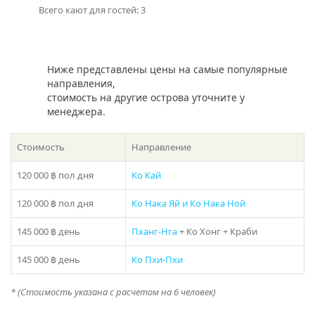
Всего кают для гостей: 3
За время путешествия «Azimut 55 Black» на Пхукете вы
насладитесь широким спектром развлечений и отдыха,
которые доступны на яхте, таких как рыбалка,
кайтбординг, дайвинг или виндсерфинг. Вы можете
Ниже представлены цены на самые популярные
также просто насладиться прекрасными пейзажами,
направления,
которые Пхукет и его острова предложат Вам.
стоимость на другие острова уточните у
менеджера.
Аренда яхты на Пхукете «Azimut 55 Black» — это
отличный выбор для тех, кто хочет сделать свой отпуск
незабываемым. Обратитесь к специалистам нашей
Стоимость
Направление
компании, чтобы сделать ваше путешествие на яхте
настоящим приключением. Мы с удовольствием
120 000 ฿
пол дня
Ко Кай
поможем Вам организовать Ваш отдых, так как мы
заботимся о Вашем комфорте и безопасности на всем
120 000 ฿
пол дня
Ко Нака Яй и Ко Нака Ной
пути.
145 000 ฿
день
Пханг-Нга
+ Ко Хонг + Краби
Включено:
145 000 ฿
день
Ко Пхи-Пхи
Транспорт
— Открытие невероятных островов (Снорклинг
* (Стоимость указана с расчетом на 6 человек)
оборудование и спасательные жилеты включены)