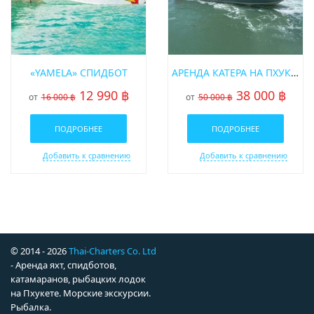
«YAMELA» СПИДБОТ
АРЕНДА КАТЕРА НА ПХУКЕТЕ SRISUWAN 37 ФУТОВ
12 990 ฿
38 000 ฿
от
16 000 ฿
от
50 000 ฿
ПОДРОБНЕЕ
ПОДРОБНЕЕ
Добавить к сравнению
Добавить к сравнению
© 2014 - 2026
Thai-Charters Co. Ltd
- Аренда яхт, спидботов,
катамаранов, рыбацких лодок
на Пхукете. Морские экскурсии.
Рыбалка.