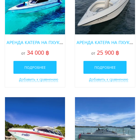
* Цены на пик сезона (15 декабря — 20 января) уточняйте у
менеджера
АРЕНДА КАТЕРА НА ПХУКЕТЕ OFFSPRAY
АРЕНДА КАТЕРА НА ПХУКЕТЕ «GAMBIT»
34 000 ฿
25 900 ฿
от
от
ПОДРОБНЕЕ
ПОДРОБНЕЕ
Добавить к сравнению
Добавить к сравнению