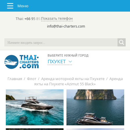
Меню
Показать телефон
Thai:
+66 95 892 7646
(rus/eng) | в России:
+7 913 231-66-09
info@thai-charters.com
ВЫБЕРИТЕ НУЖНЫЙ ГОРОД:
ПХУКЕТ
Главная
/
Флот
/
Аренда моторной яхты на Пхукете
/
Аренда
яхты на Пхукете «Azimut 55 Black»