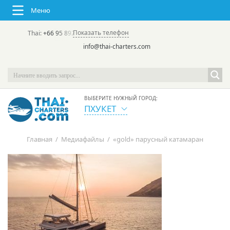
Меню
Показать телефон
Thai:
+66 95 892 7646
(rus/eng) | в России:
+7 913 231-66-09
info@thai-charters.com
ВЫБЕРИТЕ НУЖНЫЙ ГОРОД:
ПХУКЕТ
Главная
/
Медиафайлы
/
«gold» парусный катамаран