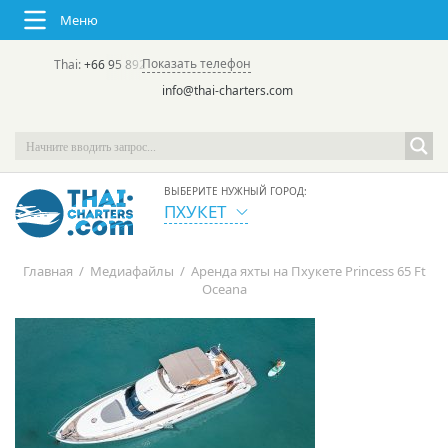
Меню
Показать телефон
Thai:
+66 95 892 7646
(rus/eng) | в России:
+7 913 231-66-09
info@thai-charters.com
ВЫБЕРИТЕ НУЖНЫЙ ГОРОД:
ПХУКЕТ
Главная
/
Медиафайлы
/
Аренда яхты на Пхукете Princess 65 Ft
Oceana