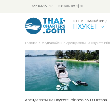
Показать телефон
Thai:
+66 95 892 7646
(rus/eng) | в России:
+7 913 231-6
ВЫБЕРИТЕ НУЖНЫЙ ГОРОД:
ПХУКЕТ
Главная
/
Медиафайлы
/
Аренда яхты на Пхукете Prin
Аренда яхты на Пхукете Princess 65 Ft Oceana