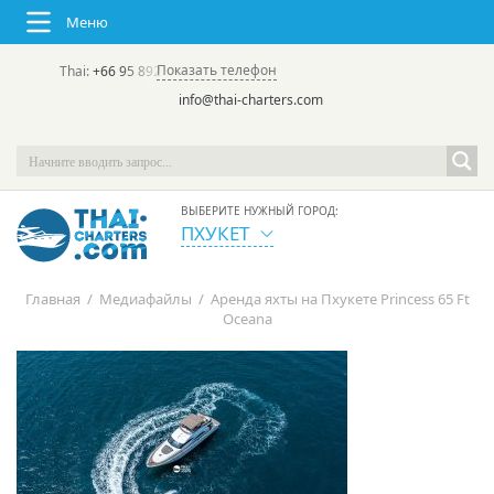
Меню
Показать телефон
Thai:
+66 95 892 7646
(rus/eng) | в России:
+7 913 231-66-09
info@thai-charters.com
ВЫБЕРИТЕ НУЖНЫЙ ГОРОД:
ПХУКЕТ
Главная
/
Медиафайлы
/
Аренда яхты на Пхукете Princess 65 Ft
Oceana