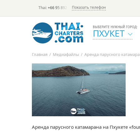
Показать телефон
Thai:
+66 95 892 7646
(rus/eng) | в России:
+7 913 231-6
ВЫБЕРИТЕ НУЖНЫЙ ГОРОД:
ПХУКЕТ
Главная
/
Медиафайлы
/
Аренда парусного катамарана
Аренда парусного катамарана на Пхукете «fount