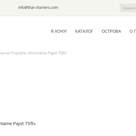
6-09
info@thai-charters.com
Я ХОЧУ!
КАТАЛОГ
ОСТРОВА
О 
 на Пхукете «fountaine Pajot 75ft»
aine Pajot 75ft»