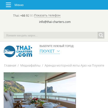
Меню
Показать телефон
Thai:
+66 92 958 8644
(rus/eng) | в России:
+7 913 231-66-09
info@thai-charters.com
ВЫБЕРИТЕ НУЖНЫЙ ГОРОД:
ПХУКЕТ
Главная
/
Медиафайлы
/
Аренда моторной яхты Ajao на Пхукете