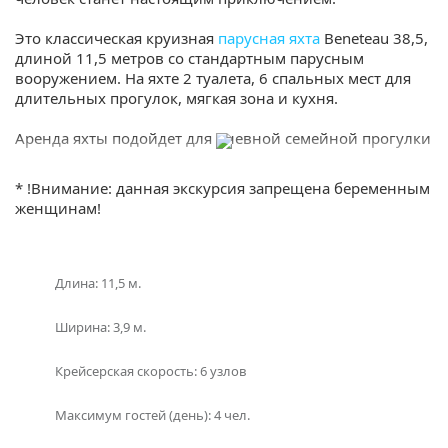
Это классическая круизная
парусная яхта
Beneteau 38,5,
длиной 11,5 метров со стандартным парусным
вооружением. На яхте 2 туалета, 6 спальных мест для
длительных прогулок, мягкая зона и кухня.
Аренда яхты подойдет для дневной семейной прогулки
на острова Рача Яй, Майтон или Корал или же 3
дневной прогулки для небольшой компании на
* !Внимание: данная экскурсия запрещена беременным
острова Пхи Пхи.
женщинам!
На борту будет все необходимое для отличной
экскурсии: маски и трубки для снорклинга,
рыболовные принадлежности, обед, фрукты и напитки.
Длина: 11,5 м.
Если у вас остался вопрос “Какое направление выбрать
Ширина: 3,9 м.
с Пхукета?” , то в подборе экскурсии вам поможет наш
раздел
фотогалерея
, где указаны названия и фото
Крейсерская скорость: 6 узлов
островов! Либо наш менеджер предложит вам
варианты исходя из ваших пожеланий – просто
Максимум гостей (день): 4 чел.
закажите звонок или наберите телефон в шапке сайта!