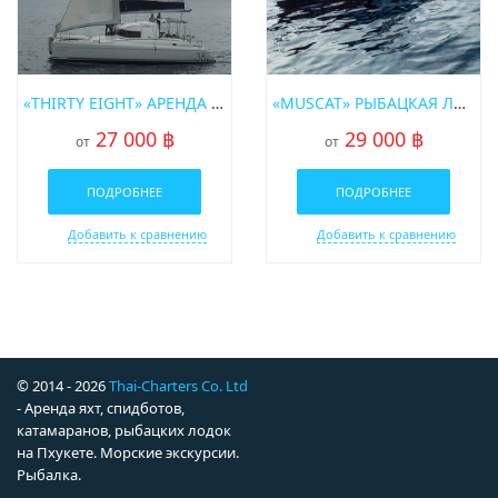
«THIRTY EIGHT» АРЕНДА ПАРУСНОГО КАТАМАРАНА НА ПХУКЕТЕ
«MUSCAT» РЫБАЦКАЯ ЛОДКА
27 000 ฿
29 000 ฿
от
от
ПОДРОБНЕЕ
ПОДРОБНЕЕ
Добавить к сравнению
Добавить к сравнению
© 2014 - 2026
Thai-Charters Co. Ltd
- Аренда яхт, спидботов,
катамаранов, рыбацких лодок
на Пхукете. Морские экскурсии.
Рыбалка.