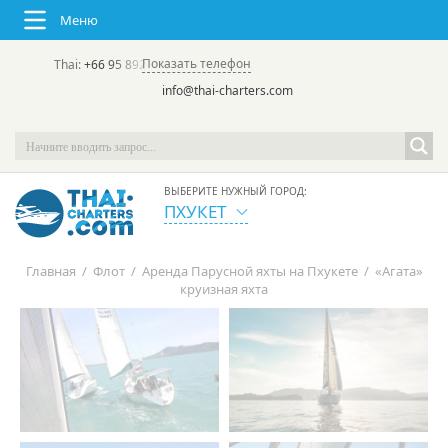
Меню
Показать телефон
Thai:
+66 95 892 7646
(rus/eng) | в России:
+7 913 231-66-09
info@thai-charters.com
ВЫБЕРИТЕ НУЖНЫЙ ГОРОД:
ПХУКЕТ
Главная
/
Флот
/
Аренда Парусной яхты на Пхукете
/
«Агата»
круизная яхта