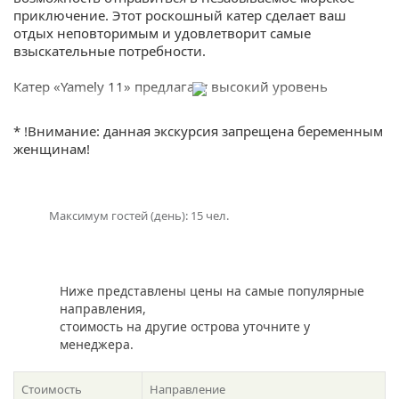
приключение. Этот роскошный катер сделает ваш
отдых неповторимым и удовлетворит самые
взыскательные потребности.
Катер «Yamely 11» предлагает высокий уровень
комфорта и информационных услуг, чтобы сделать
ваше путешествие незабываемым. С внимательным
* !Внимание: данная экскурсия запрещена беременным
экипажем, состоящим из опытных профессионалов,
женщинам!
даже самое смелое желание будет выполнено. Вы
можете выбрать любой из наших захватывающих
маршрутов, чтобы исследовать самые красивые пляжи,
бухты и острова вокруг Пхукета. Погрузитесь в чистые
Максимум гостей (день): 15 чел.
тропические воды Андаманского моря, совершите
незабываемое плавание и исследуйте подводный мир с
маской для подводного плавания, которая предлагается
в аренду.
Ниже представлены цены на самые популярные
направления,
С арендой катера «Yamely 11» на Пхукете вы получите
стоимость на другие острова уточните у
возможность насладиться самыми яркими восходами и
менеджера.
закатами, рассекая моря и ощущая свежий морской
ветер. Не упустите шанс окунуться в роскошь и свободу,
которые предлагает эта эксклюзивная аренда катера.
Стоимость
Направление