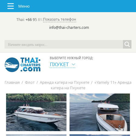
Меню
Показать телефон
Thai:
+66 95 892 7646
(rus/eng) | в России:
+7 913 231-66-09
info@thai-charters.com
ВЫБЕРИТЕ НУЖНЫЙ ГОРОД:
ПХУКЕТ
Главная
/
Флот
/
Аренда катера на Пхукете
/
«Yamely 11» Аренда
катера на Пхукете