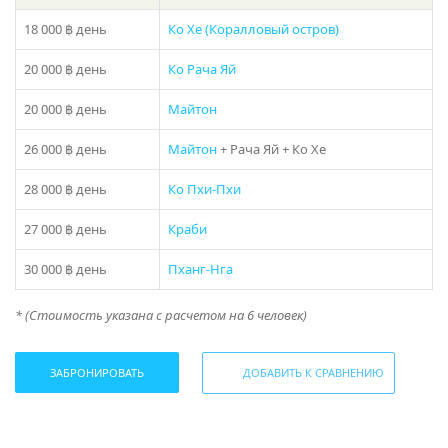
Не важно, ищете ли вы романтическое приключение
18 000 ฿
день
Ко Хе (Коралловый остров)
вдвоем, семейные развлечения или выбираете место
для корпоративного мероприятия — катер «Yamely 11»
20 000 ฿
день
Ко Рача Яй
на Пхукете станет идеальным выбором для любого
случая. Будьте готовы ощутить настоящий комфорт и
20 000 ฿
день
Майтон
роскошь во время вашего отдыха на катере «Yamely
11».
26 000 ฿
день
Майтон
+ Рача Яй + Ко Хе
Если у вас остался вопрос “Какое направление выбрать
28 000 ฿
день
Ко Пхи-Пхи
с Пхукета?” , то в подборе экскурсии вам поможет наш
раздел
фотогалерея
, где указаны названия и фото
27 000 ฿
день
Краби
островов! Либо наш менеджер предложит вам
варианты исходя из ваших пожеланий – просто
30 000 ฿
день
Пханг-Нга
закажите звонок или наберите телефон в шапке сайта!
* (Стоимость указана с расчетом на 6 человек)
* Цены на пик сезона (15 декабря — 20 января) уточняйте у
Поделиться:
менеджера
ЗАБРОНИРОВАТЬ
ДОБАВИТЬ К СРАВНЕНИЮ