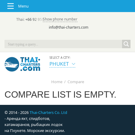
Menu
Show phone number
Thai:
+66 92 958 8644
(rus/eng) | в России:
+7 913 231-66-09
info@thai-charters.com
SELECT A CITY:
PHUKET
Home
/
Compare
COMPARE LIST IS EMPTY.
© 2014 - 2026
Thai-Charters Co. Ltd
- Аренда яхт, спидботов,
катамаранов, рыбацких лодок
на Пхукете. Морские экскурсии.