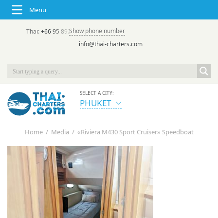
Menu
Show phone number
Thai:
+66 95 892 7646
(rus/eng) | в России:
+7 913 231-66-09
info@thai-charters.com
SELECT A CITY:
PHUKET
Home
/
Media
/
«Riviera M430 Sport Cruiser» Speedboat