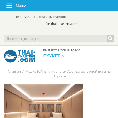
Меню
Показать телефон
Thai:
+66 95 892 7646
(rus/eng) | в России:
+7 913 231-66-09
info@thai-charters.com
ВЫБЕРИТЕ НУЖНЫЙ ГОРОД:
ПХУКЕТ
Главная
/
Медиафайлы
/
«vanora» Аренда моторной яхты на
Пхукете