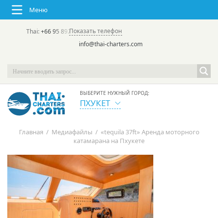
Меню
Показать телефон
Thai:
+66 95 892 7646
(rus/eng) | в России:
+7 913 231-66-09
info@thai-charters.com
ВЫБЕРИТЕ НУЖНЫЙ ГОРОД:
ПХУКЕТ
Главная
/
Медиафайлы
/
«tequila 37ft» Аренда моторного
катамарана на Пхукете