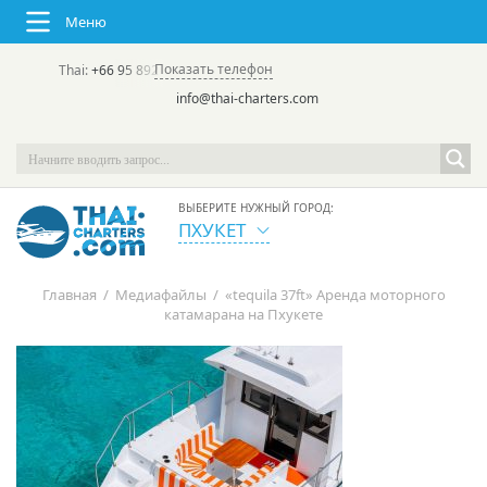
Меню
Показать телефон
Thai:
+66 95 892 7646
(rus/eng) | в России:
+7 913 231-66-09
info@thai-charters.com
ВЫБЕРИТЕ НУЖНЫЙ ГОРОД:
ПХУКЕТ
Главная
/
Медиафайлы
/
«tequila 37ft» Аренда моторного
катамарана на Пхукете