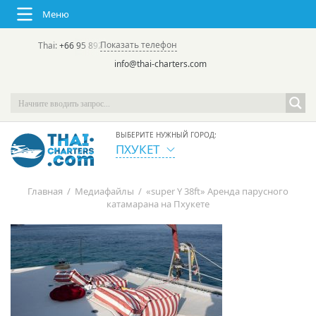
Меню
Показать телефон
Thai:
+66 95 892 7646
(rus/eng) | в России:
+7 913 231-66-09
info@thai-charters.com
ВЫБЕРИТЕ НУЖНЫЙ ГОРОД:
ПХУКЕТ
Главная
/
Медиафайлы
/
«super Y 38ft» Аренда парусного
катамарана на Пхукете