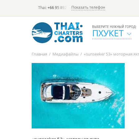
Показать телефон
Thai:
+66 95 892 7646
(rus/eng) | в России:
+7 913 231-6
ВЫБЕРИТЕ НУЖНЫЙ ГОРОД:
ПХУКЕТ
Главная
/
Медиафайлы
/
«sunseeker 53» моторная ях
«sunseeker 53» моторная яхта