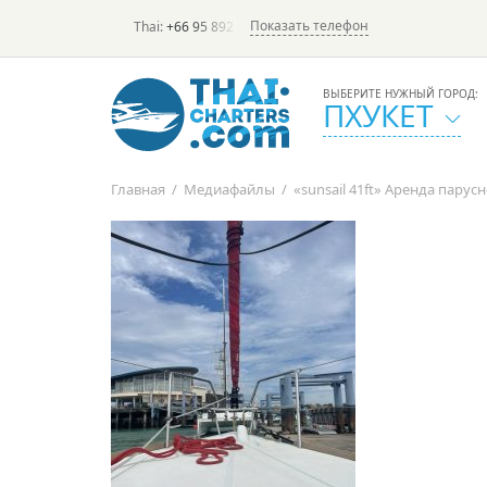
Показать телефон
Thai:
+66 95 892 7646
(rus/eng) | в России:
+7 913 231-6
ВЫБЕРИТЕ НУЖНЫЙ ГОРОД:
ПХУКЕТ
Главная
/
Медиафайлы
/
«sunsail 41ft» Аренда парус