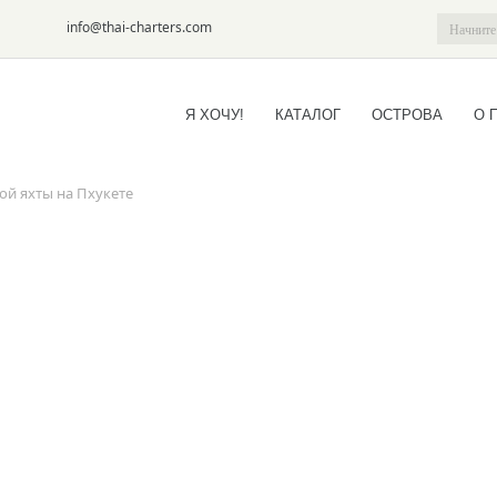
6-09
info@thai-charters.com
Я ХОЧУ!
КАТАЛОГ
ОСТРОВА
О 
ной яхты на Пхукете