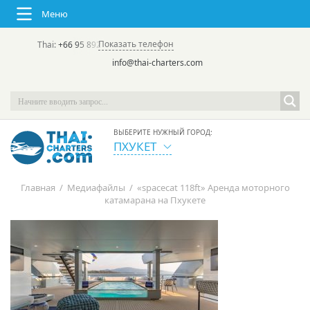
Меню
Показать телефон
Thai:
+66 95 892 7646
(rus/eng) | в России:
+7 913 231-66-09
info@thai-charters.com
ВЫБЕРИТЕ НУЖНЫЙ ГОРОД:
ПХУКЕТ
Главная
/
Медиафайлы
/
«spacecat 118ft» Аренда моторного
катамарана на Пхукете