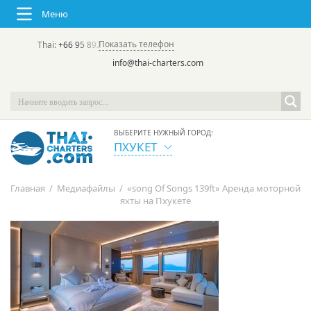
Меню
Показать телефон
Thai:
+66 95 892 7646
(rus/eng) | в России:
+7 913 231-66-09
info@thai-charters.com
ВЫБЕРИТЕ НУЖНЫЙ ГОРОД:
ПХУКЕТ
Главная
/
Медиафайлы
/
«song Of Songs 139ft» Аренда моторной
яхты на Пхукете