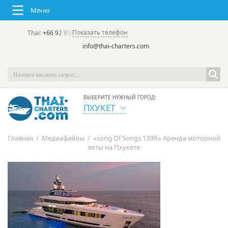
Меню
Показать телефон
Thai:
+66 92 958 8644
(rus/eng) | в России:
+7 913 231-66-09
info@thai-charters.com
ВЫБЕРИТЕ НУЖНЫЙ ГОРОД:
ПХУКЕТ
Главная
/
Медиафайлы
/
«song Of Songs 139ft» Аренда моторной
яхты на Пхукете