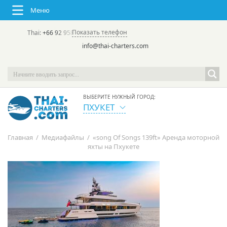
Меню
Показать телефон
Thai:
+66 92 958 8644
(rus/eng) | в России:
+7 913 231-66-09
info@thai-charters.com
ВЫБЕРИТЕ НУЖНЫЙ ГОРОД:
ПХУКЕТ
Главная
/
Медиафайлы
/
«song Of Songs 139ft» Аренда моторной
яхты на Пхукете