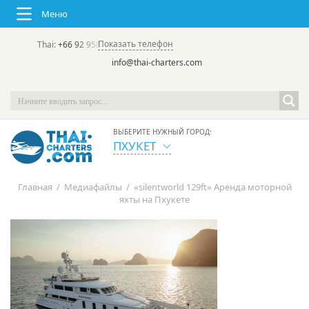
Меню
Показать телефон
Thai:
+66 92 958 8644
(rus/eng) | в России:
+7 913 231-66-09
info@thai-charters.com
ВЫБЕРИТЕ НУЖНЫЙ ГОРОД:
ПХУКЕТ
Главная
/
Медиафайлы
/
«silentworld 129ft» Аренда моторной
яхты на Пхукете