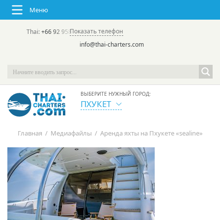
Меню
Показать телефон
Thai:
+66 92 958 8644
(rus/eng) | в России:
+7 913 231-66-09
info@thai-charters.com
ВЫБЕРИТЕ НУЖНЫЙ ГОРОД:
ПХУКЕТ
Главная
/
Медиафайлы
/
Аренда яхты на Пхукете «sealine»