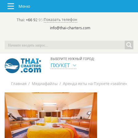
Меню
Показать телефон
Thai:
+66 92 958 8644
(rus/eng) | в России:
+7 913 231-66-09
info@thai-charters.com
ВЫБЕРИТЕ НУЖНЫЙ ГОРОД:
ПХУКЕТ
Главная
/
Медиафайлы
/
Аренда яхты на Пхукете «sealine»