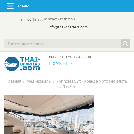
Меню
Показать телефон
Thai:
+66 92 958 8644
(rus/eng) | в России:
+7 913 231-66-09
info@thai-charters.com
ВЫБЕРИТЕ НУЖНЫЙ ГОРОД:
ПХУКЕТ
Главная
/
Медиафайлы
/
«princess 52ft» Аренда моторной яхты
на Пхукете