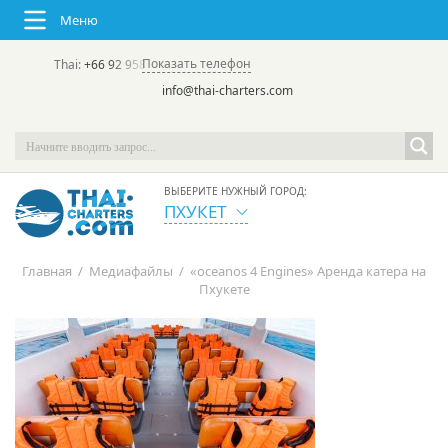
Меню
Показать телефон
Thai:
+66 92 958 8644
(rus/eng) | в России:
+7 913 231-66-09
info@thai-charters.com
ВЫБЕРИТЕ НУЖНЫЙ ГОРОД:
ПХУКЕТ
Главная
/
Медиафайлы
/
«oceanos 4 Engines» Аренда катера на
Пхукете