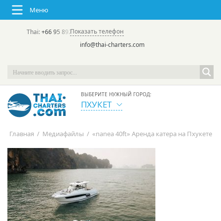
Меню
Показать телефон
Thai:
+66 95 892 7646
(rus/eng) | в России:
+7 913 231-66-09
info@thai-charters.com
ВЫБЕРИТЕ НУЖНЫЙ ГОРОД:
ПХУКЕТ
Главная
/
Медиафайлы
/
«nanea 40ft» Аренда катера на Пхукете